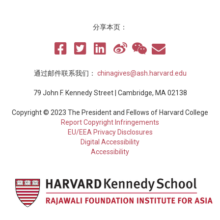
分享本页：
通过邮件联系我们：
chinagives@ash.harvard.edu
79 John F. Kennedy Street | Cambridge, MA 02138
Copyright © 2023 The President and Fellows of Harvard College
Report Copyright Infringements
EU/EEA Privacy Disclosures
Digital Accessibility
Accessibility